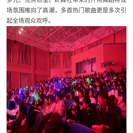
多元、亮点纷呈。kc
舞社带来的开场舞蹈将现
场氛围推向了高潮，多首热门歌曲更是多次引
起全场观众欢呼。